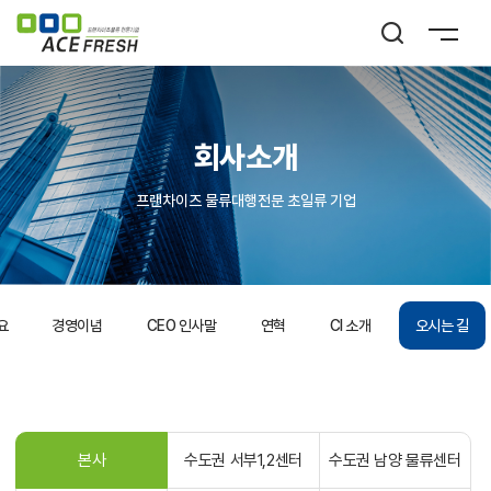
회사소개
프랜차이즈 물류대행전문 초일류 기
업
요
경영이념
CEO 인사말
연혁
CI 소개
오시는 길
본사
수도권 서부1,2센터
수도권 남양 물류센터