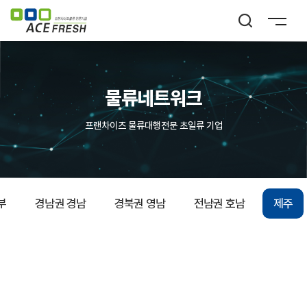
물류네트워크
프랜차이즈 물류대행전문 초일류 기
업
부
경남권 경남
경북권 영남
전남권 호남
제주