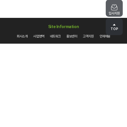
입사지원
Site Information
TOP
회사소개
사업영역
네트워크
홍보센터
고객지원
인재채용
에이스후레쉬(주)
(18293)경기도 화성시 비봉면 주석로 485번길 19
대표 : 전윤석
사업자등록번호 : 124-86-24845
전화번호 : 1899-4883
팩스번호 : 031-355-8833
COPYRIGHT(C) ACE FRESH.CO.,LTD. ALL RIGHTS RESERVED.
Family site
개인정보처리방침
이메일무단수집거부